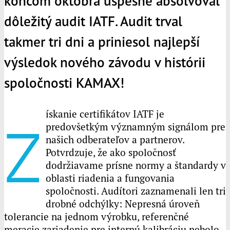
koncom októbra úspešne absolvoval
dôležitý audit IATF. Audit trval
takmer tri dni a priniesol najlepší
výsledok nového závodu v histórii
spoločnosti
KAMAX
!
ískanie certifikátov IATF je
Z
predovšetkým významným signálom pre
našich odberateľov a partnerov.
Potvrdzuje, že ako spoločnosť
dodržiavame prísne normy a štandardy v
oblasti riadenia a fungovania
spoločnosti. Audítori zaznamenali len tri
drobné odchýlky: Nepresná úroveň
tolerancie na jednom výrobku, referenčné
meracie zariadenie pre internú kalibráciu nebolo