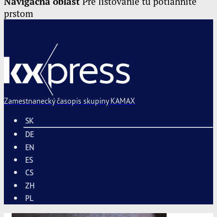
Navigačná oblasť
Pre listovanie tu potiahnite
prstom
Zamestnanecký časopis skupiny
KAMAX
SK
DE
EN
ES
CS
ZH
PL