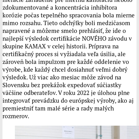
zdokumentované a koncentrácia inhibítora
korózie počas tepelného spracovania bola mierne
mimo rozsahu. Tieto odchýlky boli medzičasom
napravené a môžeme smelo prehlásiť, že ide o
najlepší výsledok certifikácie NOVÉHO závodu v
skupine
KAMAX
v celej historii. Príprava na
certifikačný proces si vyžiadala veľa úsilia, ale
zároveň bola impulzom pre každé oddelenie vo
výrobe, kde každý chcel dosiahnuť veľmi dobrý
výsledok. Už viac ako mesiac môže závod na
Slovensku bez prekážok expedovať súčiastky
väčšine odberateľov. V roku 2022 je úlohou plne
integrovať prevádzku do európskej výroby, ako aj
premiestniť tam malé série a rady malých
rozmerov.