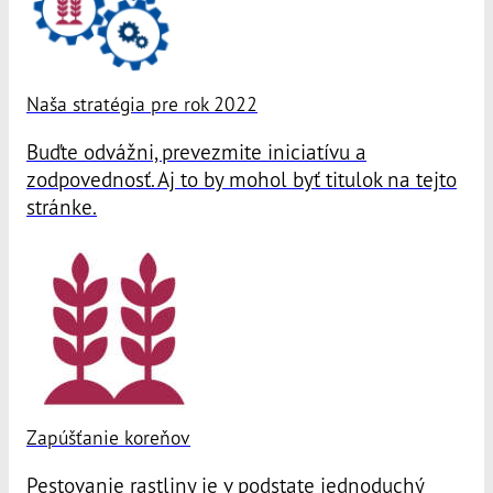
Naša stratégia pre rok 2022
Buďte odvážni, prevezmite iniciatívu a
zodpovednosť. Aj to by mohol byť titulok na tejto
stránke.
Zapúšťanie koreňov
Pestovanie rastliny je v podstate jednoduchý