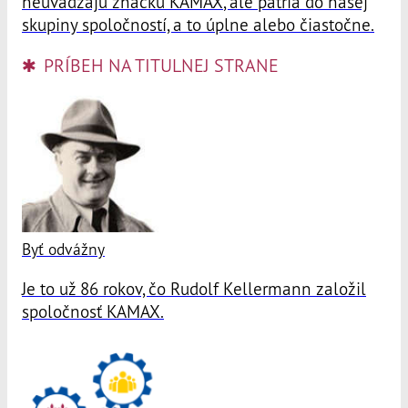
neuvádzajú značku
KAMAX
, ale patria do našej
skupiny spoločností, a to úplne alebo čiastočne.
PRÍBEH NA TITULNEJ STRANE
Byť odvážny
Je to už 86 rokov, čo Rudolf Kellermann založil
spoločnosť
KAMAX
.