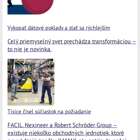
Vykopať dátové poklady a stať sa rýchlejším
Celý priemyselný svet prechádza transformáciou –
to nie je novinka.
Tisíce čísel súčiastok na požiadanie
FACIL, Nexineer a Robert Schröder Group –
existuje niekoľko obchodných jednotiek, ktoré