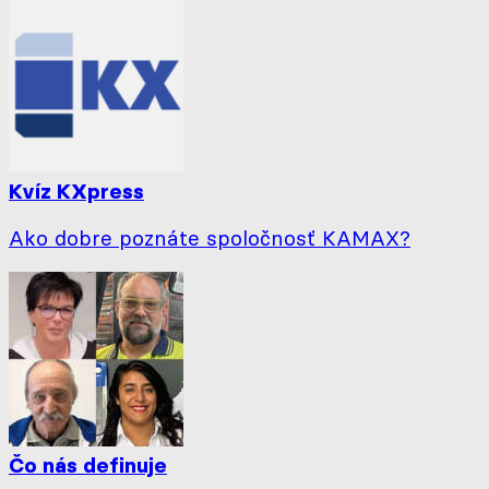
Kvíz KXpress
Ako dobre poznáte spoločnosť
KAMAX
?
Čo nás definuje