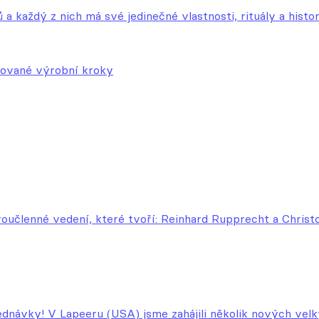
 každý z nich má své jedinečné vlastnosti, rituály a histori
izované výrobní kroky
oučlenné vedení, které tvoří: Reinhard Rupprecht a Christ
ednávky! V Lapeeru (USA) jsme zahájili několik nových vel