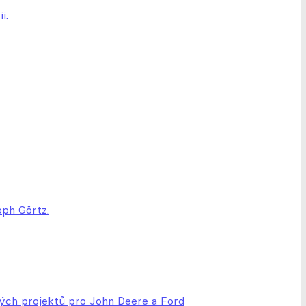
i.
oph Görtz.
kých projektů pro John Deere a Ford