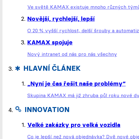
Ve světě
KAMAX
existuje mnoho různých týmů a
Novější, rychlejší, lepší
O 20 % vyšší rychlost, delší šrouby a automat
KAMAX spojuje
Nový intranet od nás pro nás všechny
HLAVNÍ ČLÁNEK
„Nyní je čas řešit naše problémy“
Skupina
KAMAX
má již zhruba půl roku nové dv
INNOVATION
Velké zakázky pro velká vozidla
Co je lepší než nová objednávka? Dvě nové obj