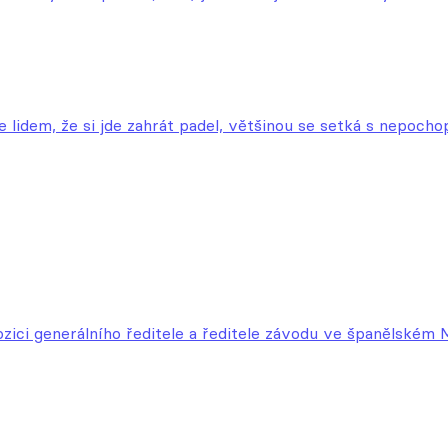
 lidem, že si jde zahrát padel, většinou se setká s nepocho
ozici generálního ředitele a ředitele závodu ve španělském