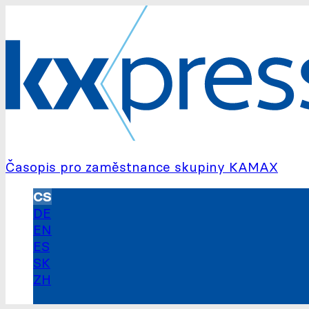
Časopis pro zaměstnance skupiny
KAMAX
CS
DE
EN
ES
SK
ZH