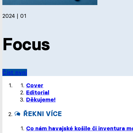
2024 | 01
Focus
Číst nyní
Cover
Editorial
Děkujeme!
ŘEKNI VÍCE
Co nám havajské košile či inventura 