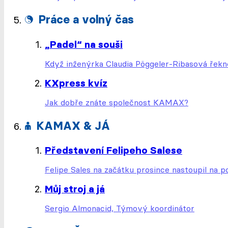
Práce a volný čas
„Padel“ na souši
Když inženýrka Claudia Pöggeler-Ribasová řekne
KXpress kvíz
Jak dobře znáte společnost
KAMAX
?
KAMAX
& JÁ
Představení Felipeho Salese
Felipe Sales na začátku prosince nastoupil na p
Můj stroj a já
Sergio Almonacid, Týmový koordinátor